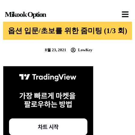
콘
Mikook Option
텐
츠
옵션 입문/초보를 위한 줌미팅 (1/3 회)
로
건
8월 23, 2021
LowKey
너
뛰
기