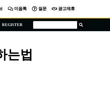
브
미옵톡
질문
광고제휴
Search
Search
REGISTER
하는법