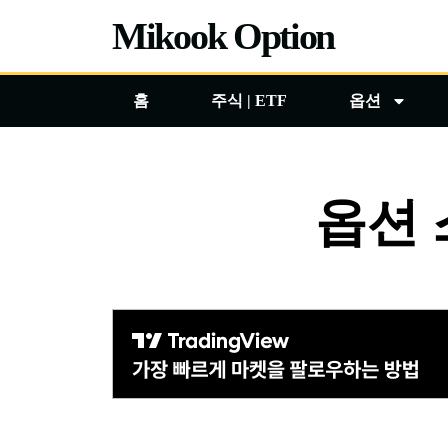
콘
Mikook Option
텐
츠
홈
주식 | ETF
옵션
로
건
너
뛰
옵션
기