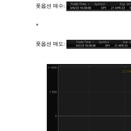
풋옵션 매수:
+
풋옵션 매도: