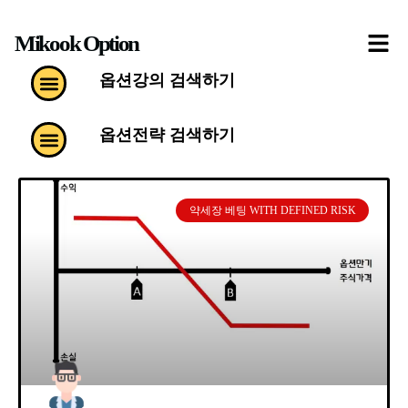
콘
Mikook Option
텐
츠
Menu
옵션강의 검색하기
로
건
Menu
옵션전략 검색하기
너
뛰
기
약세장 베팅 WITH DEFINED RISK