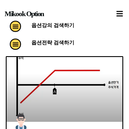
콘
Mikook Option
텐
츠
Menu
옵션강의 검색하기
로
건
Menu
옵션전략 검색하기
너
뛰
기