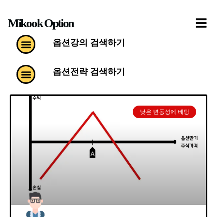
콘
Mikook Option
텐
츠
Menu
옵션강의 검색하기
로
건
Menu
옵션전략 검색하기
너
뛰
기
낮은 변동성에 베팅