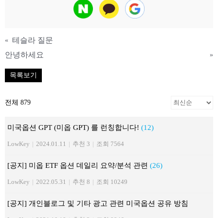
테슬라 질문
«
안녕하세요
»
목록보기
전체 879
미국옵션 GPT (미옵 GPT) 를 런칭합니다!
(12)
LowKey
|
2024.01.11
|
추천 3
|
조회 7564
[공지] 미옵 ETF 옵션 데일리 요약/분석 관련
(26)
LowKey
|
2022.05.31
|
추천 8
|
조회 10249
[공지] 개인블로그 및 기타 광고 관련 미국옵션 공유 방침