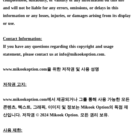
completeness, suitability, or validity of any information on this site
and will not be liable for any errors, omissions, or delays in this
information or any losses, injuries, or damages arising from its display
or use.
Contact Information:
If you have any questions regarding this copyright and usage
statement, please contact us at info@mikookoption.com.
www.mikookoption.com을
위한 저작권 및 사용 성명
저작권 고지:
www.mikookoption.com에서
제공되거나 그를 통해 사용 가능한 모든
콘텐츠, 텍스트, 그래픽, 이미지 및 정보는 Mikook Option의 독점 재
산입니다. 저작권 © 2024 Mikook Option. 모든 권리 보유.
사용 제한: