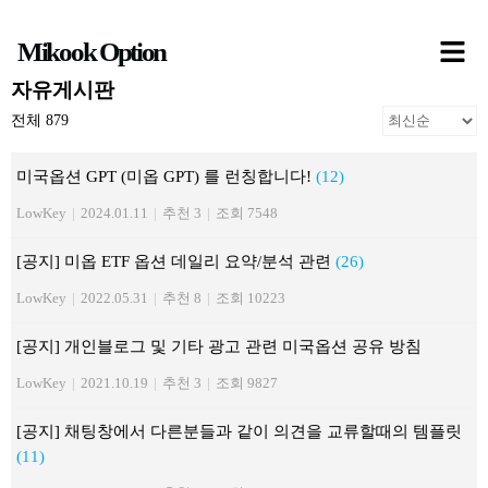
콘
Mikook Option
텐
츠
자유게시판
로
전체 879
건
미국옵션 GPT (미옵 GPT) 를 런칭합니다!
(12)
너
LowKey
|
2024.01.11
|
추천 3
|
조회 7548
뛰
기
[공지] 미옵 ETF 옵션 데일리 요약/분석 관련
(26)
LowKey
|
2022.05.31
|
추천 8
|
조회 10223
[공지] 개인블로그 및 기타 광고 관련 미국옵션 공유 방침
LowKey
|
2021.10.19
|
추천 3
|
조회 9827
[공지] 채팅창에서 다른분들과 같이 의견을 교류할때의 템플릿
(11)