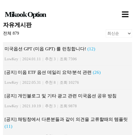
콘
Mikook Option
텐
츠
자유게시판
로
전체 879
건
미국옵션 GPT (미옵 GPT) 를 런칭합니다!
(12)
너
LowKey
|
2024.01.11
|
추천 3
|
조회 7596
뛰
기
[공지] 미옵 ETF 옵션 데일리 요약/분석 관련
(26)
LowKey
|
2022.05.31
|
추천 8
|
조회 10276
[공지] 개인블로그 및 기타 광고 관련 미국옵션 공유 방침
LowKey
|
2021.10.19
|
추천 3
|
조회 9878
[공지] 채팅창에서 다른분들과 같이 의견을 교류할때의 템플릿
(11)