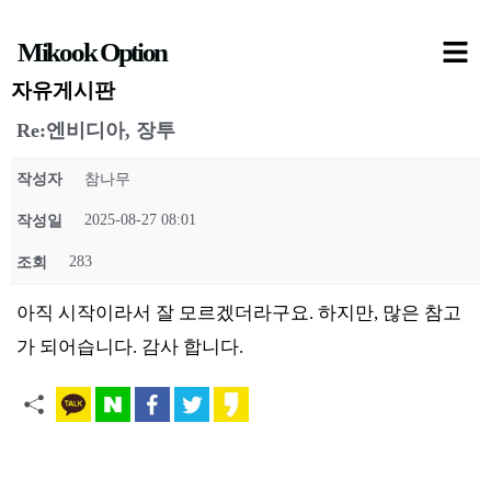
콘
Mikook Option
텐
츠
자유게시판
로
Re:엔비디아, 장투
건
작성자
참나무
너
뛰
2025-08-27 08:01
작성일
기
283
조회
아직 시작이라서 잘 모르겠더라구요. 하지만, 많은 참고
가 되어습니다. 감사 합니다.