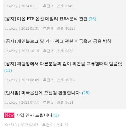
LowKey
|
2024.01.11
|
추천 3
|
조회 7549
[공지] 미옵 ETF 옵션 데일리 요약/분석 관련
(26)
LowKey
|
2022.05.31
|
추천 8
|
조회 10223
[공지] 개인블로그 및 기타 광고 관련 미국옵션 공유 방침
LowKey
|
2021.10.19
|
추천 3
|
조회 9830
[공지] 채팅창에서 다른분들과 같이 의견을 교류할때의 템플릿
(11)
LowKey
|
2021.08.09
|
추천 5
|
조회 10707
[인사말] 미국옵션에 오신걸 환영합니다.
(28)
LowKey
|
2021.07.17
|
추천 5
|
조회 9621
New
가입 인사 드립니다
(1)
Ken510
|
2026.08.05
|
추천 0
|
조회 37