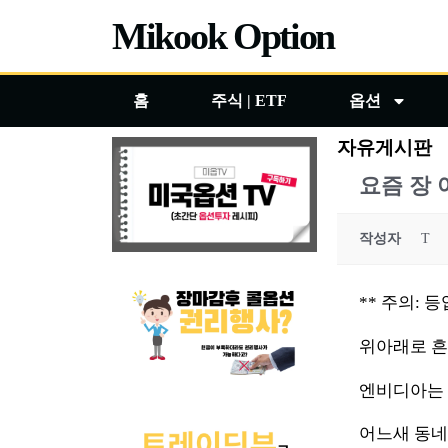
콘
Mikook Option
텐
츠
홈
주식 | ETF
옵션
로
건
자유게시판
너
요즘 장
뛰
기
작성자
T
** 주의:
위아래로 
엔비디아는
어느새 동네