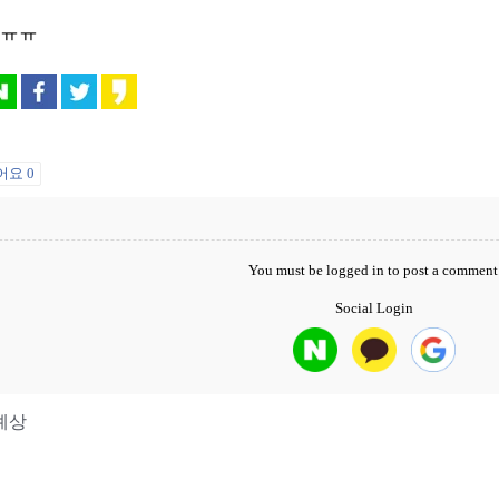
 ㅠㅠ
어요
0
You must be
logged in
to post a comment
Social Login
예상