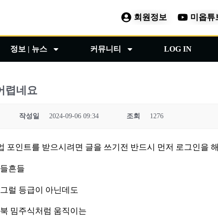
회원정보
미옵튜
정보 | 뉴스
커뮤니티
LOG IN
 어렵네요
작성일
2024-09-06 09:34
조회
1276
 등업 포인트를 받으시려면 글을 쓰기전 반드시 먼저 로그인을 해
흔들흔들
 그럴 등급이 아닌데도
북 밈주식처럼 움직이는