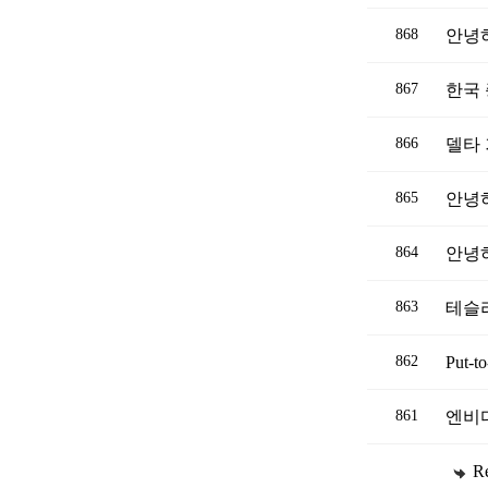
868
안녕
867
한국
866
델타
865
안녕
864
안녕
863
테슬
862
Put-
861
엔비
R