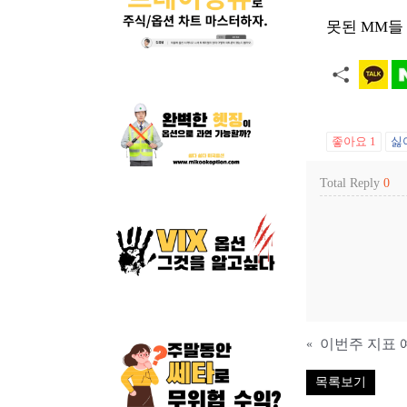
못된 MM들
좋아요
1
싫
Total Reply
0
이번주 지표 
«
목록보기