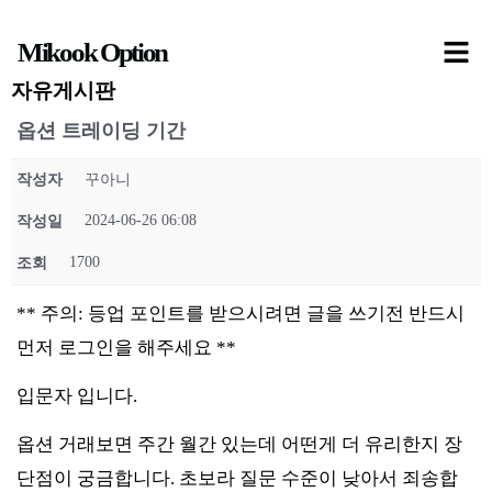
콘
Mikook Option
텐
츠
자유게시판
로
옵션 트레이딩 기간
건
작성자
꾸아니
너
뛰
2024-06-26 06:08
작성일
기
1700
조회
** 주의: 등업 포인트를 받으시려면 글을 쓰기전 반드시
먼저 로그인을 해주세요 **
입문자 입니다.
옵션 거래보면 주간 월간 있는데 어떤게 더 유리한지 장
단점이 궁금합니다. 초보라 질문 수준이 낮아서 죄송합