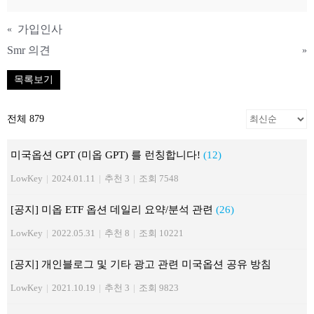
가입인사
«
Smr 의견
»
목록보기
전체 879
미국옵션 GPT (미옵 GPT) 를 런칭합니다!
(12)
LowKey
|
2024.01.11
|
추천 3
|
조회 7548
[공지] 미옵 ETF 옵션 데일리 요약/분석 관련
(26)
LowKey
|
2022.05.31
|
추천 8
|
조회 10221
[공지] 개인블로그 및 기타 광고 관련 미국옵션 공유 방침
LowKey
|
2021.10.19
|
추천 3
|
조회 9823