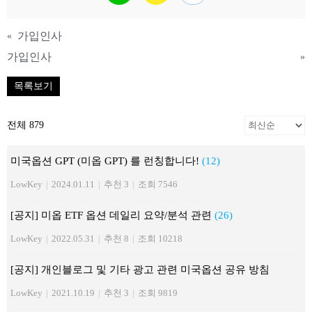
가입인사
«
가입인사
»
목록보기
전체 879
미국옵션 GPT (미옵 GPT) 를 런칭합니다!
(12)
LowKey
|
2024.01.11
|
추천 3
|
조회 7546
[공지] 미옵 ETF 옵션 데일리 요약/분석 관련
(26)
LowKey
|
2022.05.31
|
추천 8
|
조회 10218
[공지] 개인블로그 및 기타 광고 관련 미국옵션 공유 방침
LowKey
|
2021.10.19
|
추천 3
|
조회 9819