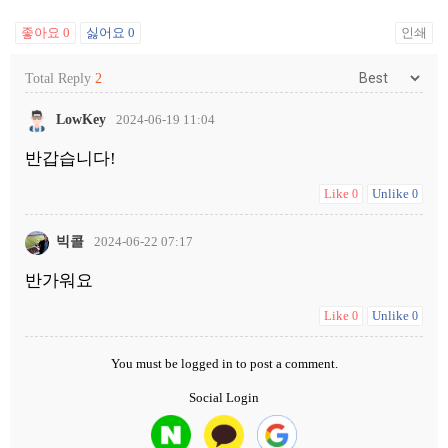
좋아요
0
싫어요
0
인쇄
Total Reply
2
LowKey
2024-06-19 11:04
반갑습니다!
Like
Unlike
0
0
빅콜
2024-06-22 07:17
반가워요
Like
Unlike
0
0
You must be
logged in
to post a comment.
Social Login