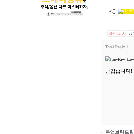
좋아요
0
싫
Total Reply
1
Low
반갑습니다!
등업브탁드립
«