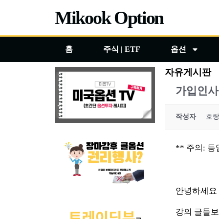
콘
Mikook Option
텐
츠
홈
주식 | ETF
옵션
로
건
자유게시판
너
가입인사
뛰
기
작성자
호
** 주의:
안녕하세요 
강의 글들보