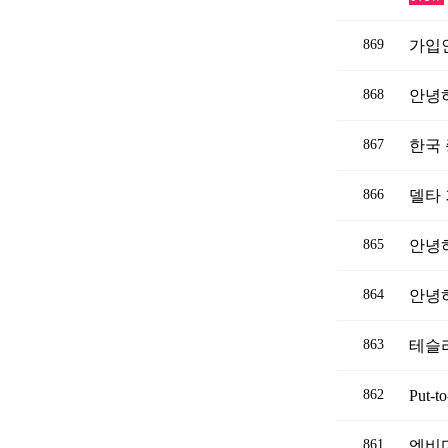
869
가입
868
안녕
867
한국
866
델타
865
안녕
864
안녕
863
테슬
862
Put-
861
엔비