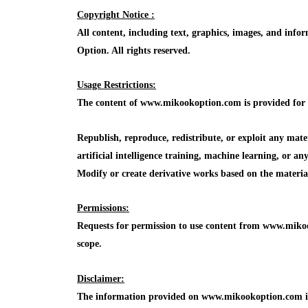
Copyright Notice :
All content, including text, graphics, images, and in
Option. All rights reserved.
Usage Restrictions:
The content of www.mikookoption.com is provided for in
Republish, reproduce, redistribute, or exploit any mat
artificial intelligence training, machine learning, or a
Modify or create derivative works based on the mater
Permissions:
Requests for permission to use content from www.mikoo
scope.
Disclaimer:
The information provided on www.mikookoption.com is f