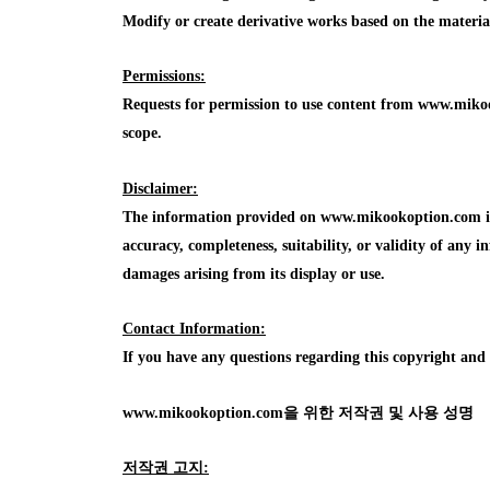
Modify or create derivative works based on the mater
Permissions:
Requests for permission to use content from www.mikoo
scope.
Disclaimer:
The information provided on www.mikookoption.com is f
accuracy, completeness, suitability, or validity of any in
damages arising from its display or use.
Contact Information:
If you have any questions regarding this copyright an
www.mikookoption.com을
위한 저작권 및 사용 성명
저작권 고지: