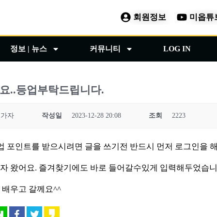
회원정보
미옵튜
정보 | 뉴스
커뮤니티
LOG IN
요..등업부탁드립니다.
이가자
작성일
2023-12-28 20:08
조회
2223
 등업 포인트를 받으시려면 글을 쓰기전 반드시 먼저 로그인을 해
자 왔어요. 즐겨찾기에도 바로 들어갈수있게 입력해두었습니
 배우고 갈께요^^