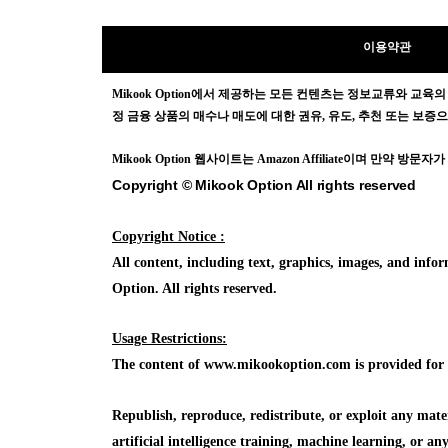
이용약관
Mikook Opt
ion에서 제공하는 모든 컨텐츠는
정보교류와 교육의
정 금융 상품의 매수나 매도에 대한 권유, 유도, 추천 또는 보
Mikook Opt
ion 웹사이트는 Amazon Affiliate이며 만약 
Copyright © Mikook Option All rights reserved
Copyright Notice :
All content, including text, graphics, images, and in
Option. All rights reserved.
Usage Restrictions:
The content of www.mikookoption.com is provided for in
Republish, reproduce, redistribute, or exploit any mat
artificial intelligence training, machine learning, or a