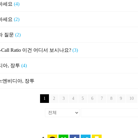
하세요
(4)
하세요
(2)
라 질문
(2)
to-Call Ratio 이건 어디서 보시나요?
(3)
디아, 장투
(4)
e:엔비디아, 장투
1
2
3
4
5
6
7
8
9
10