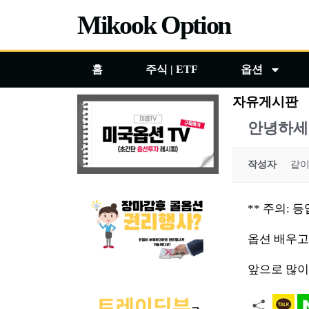
콘
Mikook Option
텐
츠
홈
주식 | ETF
옵션
로
건
자유게시판
너
안녕하세
뛰
기
작성자
같
** 주의:
옵션 배우고
앞으로 많이