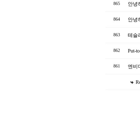
865
안녕
864
안녕
863
테슬
862
Put-
861
엔비
R