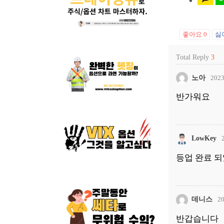
좋아요
0
싫
Total Reply
3
노아
2023
반가워요
LowKey
등업 완료 되
데니스
20
반갑습니다