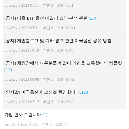
LowKey
|
2024.01.11
|
추천 3
|
조회 7561
[공지] 미옵 ETF 옵션 데일리 요약/분석 관련
(26)
LowKey
|
2022.05.31
|
추천 8
|
조회 10241
[공지] 개인블로그 및 기타 광고 관련 미국옵션 공유 방침
LowKey
|
2021.10.19
|
추천 3
|
조회 9840
[공지] 채팅창에서 다른분들과 같이 의견을 교류할때의 템플릿
(11)
LowKey
|
2021.08.09
|
추천 5
|
조회 10720
[인사말] 미국옵션에 오신걸 환영합니다.
(28)
LowKey
|
2021.07.17
|
추천 5
|
조회 9628
가입 인사 드립니다
(1)
Ken510
|
2026.08.05
|
추천 0
|
조회 46