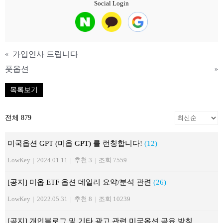
Social Login
가입인사 드립니다
«
풋옵션
»
목록보기
전체 879
미국옵션 GPT (미옵 GPT) 를 런칭합니다!
(12)
LowKey
|
2024.01.11
|
추천 3
|
조회 7559
[공지] 미옵 ETF 옵션 데일리 요약/분석 관련
(26)
LowKey
|
2022.05.31
|
추천 8
|
조회 10239
[공지] 개인블로그 및 기타 광고 관련 미국옵션 공유 방침