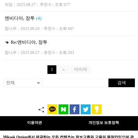
작업
|
2025.08.27
|
추천 0
|
조회 677
엔비디아, 장투
(4)
참나무
|
2025.08.26
|
추천 0
|
조회 687
Re:엔비디아, 장투
참나무
|
2025.08.27
|
추천 0
|
조회 283
1
»
마지막
검색
이용약관
개인정보 보호정책
Mikook Opt
ion에서 제공하는 모든 컨텐츠는
정보교류와 교육의 목적만있으며
관