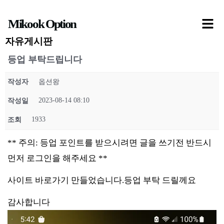
콘
Mikook Option
텐
츠
자유게시판
로
등업 부탁드립니다
건
작성자
옵션왕
너
뛰
2023-08-14 08:10
작성일
기
1933
조회
** 주의: 등업 포인트를 받으시려면 글을 쓰기전 반드시
먼저 로그인을 해주세요 **
사이트 바로가기 만들었습니다.등업 부탁 드릴께요
감사합니다