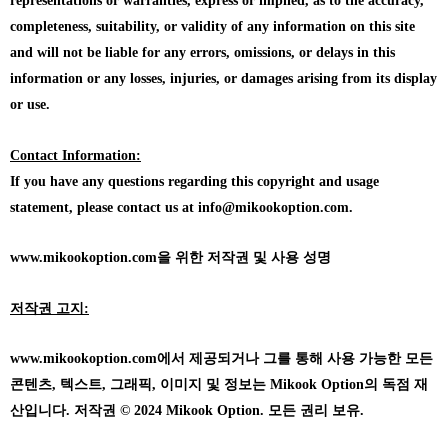
representations or warranties, express or implied, as to the accuracy,
completeness, suitability, or validity of any information on this site
and will not be liable for any errors, omissions, or delays in this
information or any losses, injuries, or damages arising from its display
or use.
Contact Information:
If you have any questions regarding this copyright and usage
statement, please contact us at info@mikookoption.com.
www.mikookoption.com을
위한 저작권 및 사용 성명
저작권 고지:
www.mikookoption.com에서
제공되거나 그를 통해 사용 가능한 모든
콘텐츠, 텍스트, 그래픽, 이미지 및 정보는 Mikook Option의 독점 재
산입니다. 저작권 © 2024 Mikook Option. 모든 권리 보유.