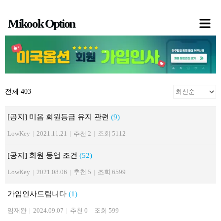
콘
Mikook Option
텐
츠
로
건
너
전체 403
뛰
기
[공지] 미옵 회원등급 유지 관련
(9)
LowKey
|
2021.11.21
|
추천 2
|
조회 5112
[공지] 회원 등업 조건
(52)
LowKey
|
2021.08.06
|
추천 5
|
조회 6599
가입인사드립니다
(1)
임재완
|
2024.09.07
|
추천 0
|
조회 599