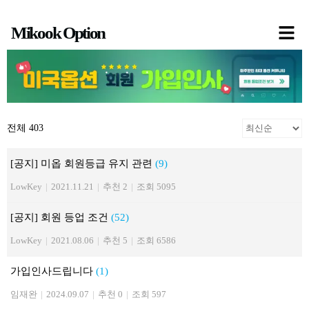
콘
Mikook Option
텐
츠
로
건
너
전체 403
뛰
기
[공지] 미옵 회원등급 유지 관련
(9)
LowKey
|
2021.11.21
|
추천 2
|
조회 5095
[공지] 회원 등업 조건
(52)
LowKey
|
2021.08.06
|
추천 5
|
조회 6586
가입인사드립니다
(1)
임재완
|
2024.09.07
|
추천 0
|
조회 597