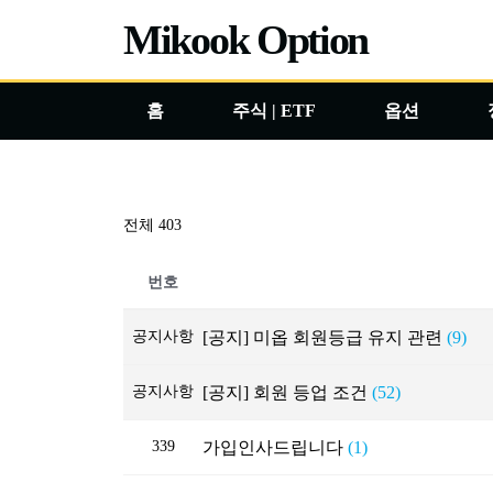
콘
Mikook Option
텐
츠
홈
주식 | ETF
옵션
로
건
너
뛰
전체 403
기
번호
공지사항
[공지] 미옵 회원등급 유지 관련
(9)
공지사항
[공지] 회원 등업 조건
(52)
339
가입인사드립니다
(1)