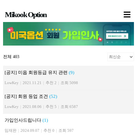
콘
Mikook Option
텐
츠
로
건
너
전체 403
뛰
기
[공지] 미옵 회원등급 유지 관련
(9)
LowKey
|
2021.11.21
|
추천 2
|
조회 5098
[공지] 회원 등업 조건
(52)
LowKey
|
2021.08.06
|
추천 5
|
조회 6587
가입인사드립니다
(1)
임재완
|
2024.09.07
|
추천 0
|
조회 597