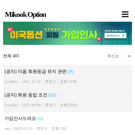
콘
Mikook Option
텐
츠
로
건
너
전체 403
뛰
기
[공지] 미옵 회원등급 유지 관련
(9)
LowKey
|
2021.11.21
|
추천 2
|
조회 5106
[공지] 회원 등업 조건
(52)
LowKey
|
2021.08.06
|
추천 5
|
조회 6594
가입인사드려요
(1)
ans
|
2025.03.23
|
추천 0
|
조회 726