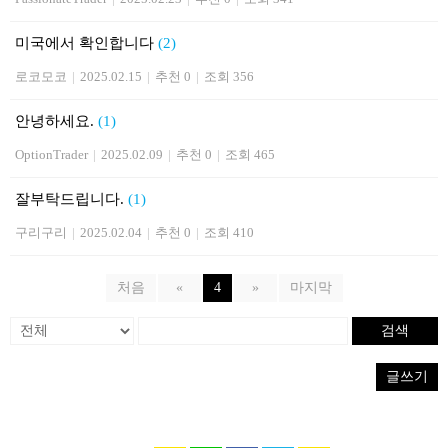
미국에서 확인합니다
(2)
로코모코
|
2025.02.15
|
추천 0
|
조회 356
안녕하세요.
(1)
OptionTrader
|
2025.02.09
|
추천 0
|
조회 465
잘부탁드립니다.
(1)
구리구리
|
2025.02.04
|
추천 0
|
조회 410
처음
«
4
»
마지막
검색
글쓰기