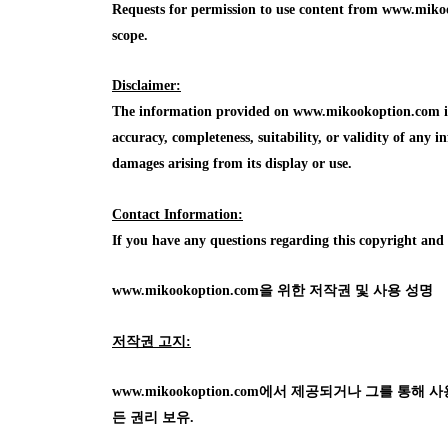
Requests for permission to use content from www.mikoo
scope.
Disclaimer:
The information provided on www.mikookoption.com is f
accuracy, completeness, suitability, or validity of any in
damages arising from its display or use.
Contact Information:
If you have any questions regarding this copyright an
www.mikookoption.com을
위한 저작권 및 사용 성명
저작권 고지:
www.mikookoption.com에서
제공되거나 그를 통해 사용 가
든 권리 보유.