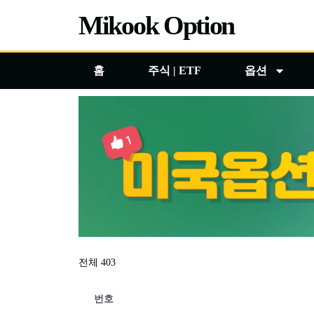
콘
Mikook Option
텐
츠
홈
주식 | ETF
옵션
로
건
너
뛰
기
전체 403
번호