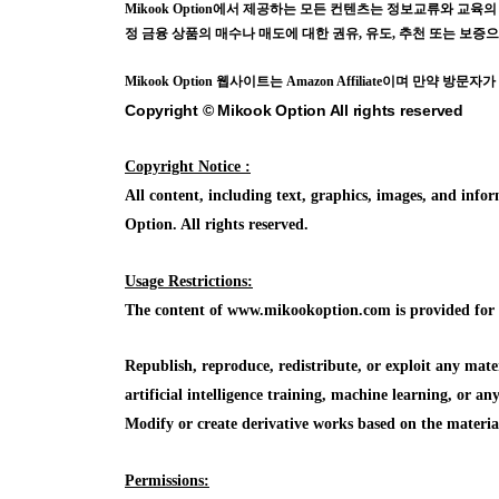
Mikook Opt
ion에서 제공하는 모든 컨텐츠는
정보교류와 교육의
정 금융 상품의 매수나 매도에 대한 권유, 유도, 추천 또는 보
Mikook Opt
ion 웹사이트는 Amazon Affiliate이며 만약 
Copyright © Mikook Option All rights reserved
Copyright Notice :
All content, including text, graphics, images, and in
Option. All rights reserved.
Usage Restrictions:
The content of www.mikookoption.com is provided for in
Republish, reproduce, redistribute, or exploit any mat
artificial intelligence training, machine learning, or a
Modify or create derivative works based on the mater
Permissions: