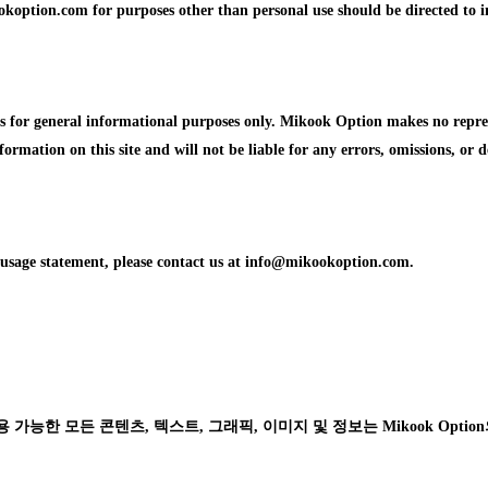
koption.com for purposes other than personal use should be directed to 
or general informational purposes only. Mikook Option makes no represen
formation on this site and will not be liable for any errors, omissions, or d
d usage statement, please contact us at info@mikookoption.com.
능한 모든 콘텐츠, 텍스트, 그래픽, 이미지 및 정보는 Mikook Option의 독점