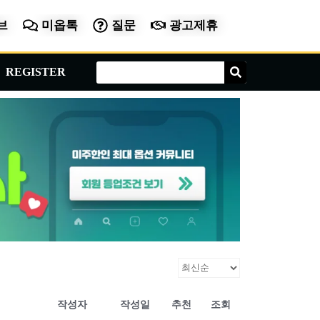
브
미옵톡
질문
광고제휴
Search
Search
REGISTER
작성자
작성일
추천
조회