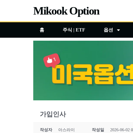
콘
Mikook Option
텐
츠
홈
주식 | ETF
옵션
로
건
너
뛰
기
가입인사
작성자
아스라이
작성일
2026-06-02 0