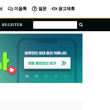
브
미옵톡
질문
광고제휴
Search
Search
REGISTER