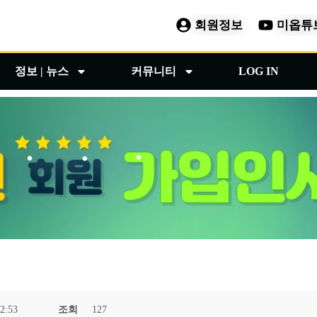
회원정보
미옵튜
정보 | 뉴스
커뮤니티
LOG IN
2:53
조회
127