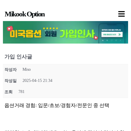
콘
Mikook Option
텐
츠
로
건
너
가입 인사글
뛰
기
Miso
작성자
2025-04-15 21:34
작성일
781
조회
옵션거래 경험: 입문/초보/경험자/전문인 중 선택