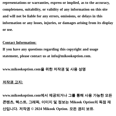
representations or warranties, express or implied, as to the accuracy,
completeness, suitability, or validity of any information on this site
and will not be liable for any errors, omissions, or delays in this
information or any losses, injuries, or damages arising from its display
or use.
Contact Information:
If you have any questions regarding this copyright and usage
statement, please contact us at info@mikookoption.com.
www.mikookoption.com을
위한 저작권 및 사용 성명
저작권 고지:
www.mikookoption.com에서
제공되거나 그를 통해 사용 가능한 모든
콘텐츠, 텍스트, 그래픽, 이미지 및 정보는 Mikook Option의 독점 재
산입니다. 저작권 © 2024 Mikook Option. 모든 권리 보유.