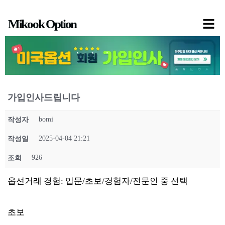
콘
Mikook Option
텐
츠
로
건
너
가입인사드립니다
뛰
기
bomi
작성자
2025-04-04 21:21
작성일
926
조회
옵션거래 경험: 입문/초보/경험자/전문인 중 선택
초보