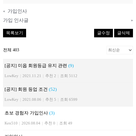
가입인사
«
가입 인사글
»
목록보기
글수정
글삭제
전체 403
[공지] 미옵 회원등급 유지 관련
(9)
LowKey
|
2021.11.21
|
추천 2
|
조회 5112
[공지] 회원 등업 조건
(52)
LowKey
|
2021.08.06
|
추천 5
|
조회 6599
초보 경험자 가입인사
(3)
Ken510
|
2026.08.04
|
추천 0
|
조회 49