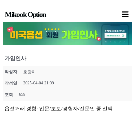
콘
Mikook Option
텐
츠
로
건
너
가입인사
뛰
기
작성자
호랑이
2025-04-04 21:09
작성일
659
조회
옵션거래 경험: 입문/초보/경험자/전문인 중 선택