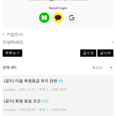
Social Login
가입인사
«
안녕하세요.
»
목록보기
글수정
글삭제
전체 403
[공지] 미옵 회원등급 유지 관련
(9)
LowKey
|
2021.11.21
|
추천 2
|
조회 5108
[공지] 회원 등업 조건
(52)
LowKey
|
2021.08.06
|
추천 5
|
조회 6596