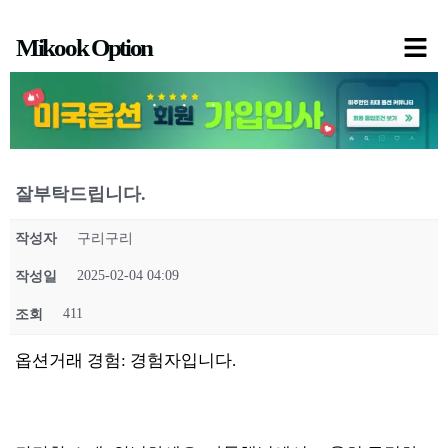
콘
Mikook Option
텐
츠
로
건
너
잘부탁드립니다.
뛰
기
작성자
구리구리
2025-02-04 04:09
작성일
411
조회
옵션거래 경험: 경험자입니다.