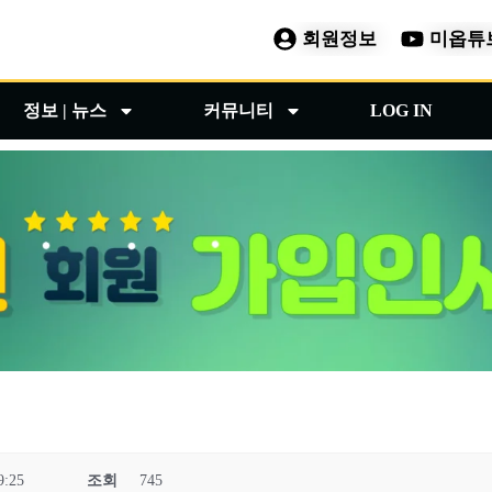
회원정보
미옵튜
정보 | 뉴스
커뮤니티
LOG IN
9:25
조회
745