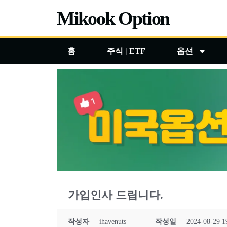
콘
Mikook Option
텐
츠
홈
주식 | ETF
옵션
로
건
너
뛰
기
가입인사 드립니다.
작성자
ihavenuts
작성일
2024-08-29 1