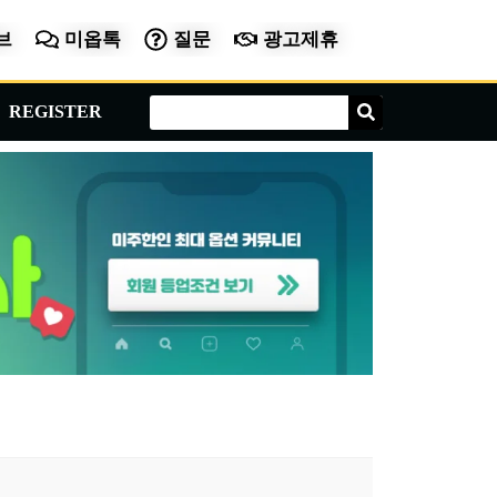
브
미옵톡
질문
광고제휴
Search
Search
REGISTER