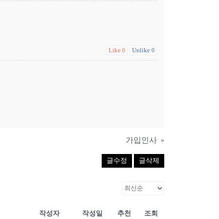
Like
Unlike
0
0
가입인사
»
글수정
글삭제
작성자
작성일
추천
조회