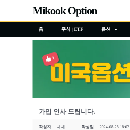
콘
Mikook Option
텐
츠
홈
주식 | ETF
옵션
로
건
너
뛰
기
가입 인사 드립니다.
작성자
제제
작성일
2024-08-28 18:02