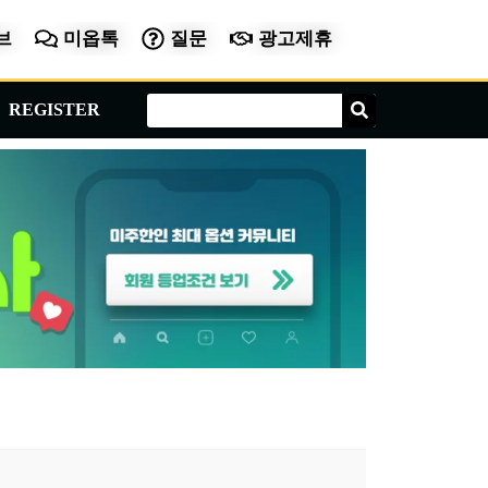
브
미옵톡
질문
광고제휴
Search
Search
REGISTER