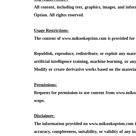
All content, including text, graphics, images, and in
Option. All rights reserved.
Usage Restrictions:
The content of www.mikookoption.com is provided for in
Republish, reproduce, redistribute, or exploit any mat
artificial intelligence training, machine learning, or a
Modify or create derivative works based on the mater
Permissions:
Requests for permission to use content from www.mikoo
scope.
Disclaimer:
The information provided on www.mikookoption.com is f
accuracy, completeness, suitability, or validity of any in