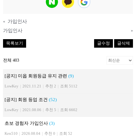
가입인사
«
가입인사
»
목록보기
글수정
글삭제
전체 403
[공지] 미옵 회원등급 유지 관련
(9)
LowKey
|
2021.11.21
|
추천 2
|
조회 5112
[공지] 회원 등업 조건
(52)
LowKey
|
2021.08.06
|
추천 5
|
조회 6602
초보 경험자 가입인사
(3)
Ken510
|
2026.08.04
|
추천 0
|
조회 52