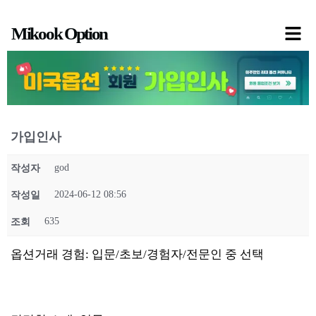
콘
Mikook Option
텐
츠
로
건
너
가입인사
뛰
기
god
작성자
2024-06-12 08:56
작성일
635
조회
옵션거래 경험: 입문/초보/경험자/전문인 중 선택