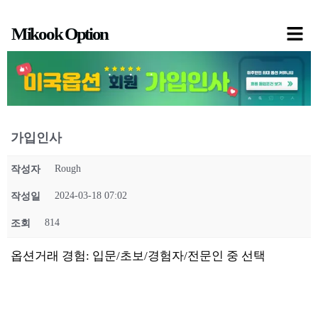
콘
Mikook Option
텐
츠
로
건
너
가입인사
뛰
기
Rough
작성자
2024-03-18 07:02
작성일
814
조회
옵션거래 경험: 입문/초보/경험자/전문인 중 선택