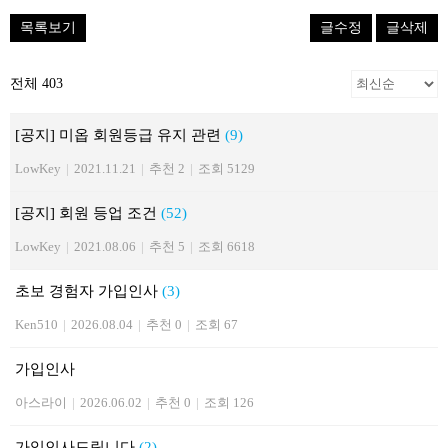
목록보기
글수정
글삭제
전체 403
[공지] 미옵 회원등급 유지 관련
(9)
LowKey
|
2021.11.21
|
추천 2
|
조회 5129
[공지] 회원 등업 조건
(52)
LowKey
|
2021.08.06
|
추천 5
|
조회 6618
초보 경험자 가입인사
(3)
Ken510
|
2026.08.04
|
추천 0
|
조회 67
가입인사
아스라이
|
2026.06.02
|
추천 0
|
조회 126
가입인사드립니다
(2)