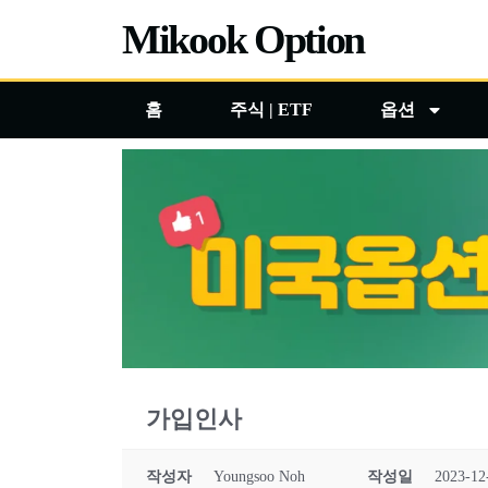
콘
Mikook Option
텐
츠
홈
주식 | ETF
옵션
로
건
너
뛰
기
가입인사
작성자
Youngsoo Noh
작성일
2023-12