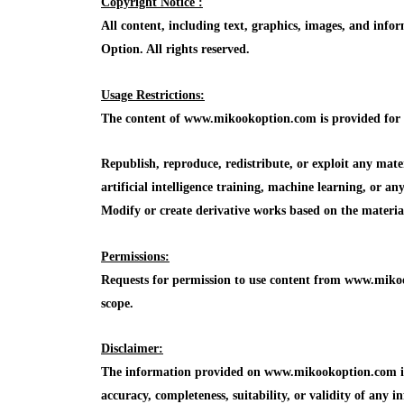
Copyright Notice :
All content, including text, graphics, images, and in
Option. All rights reserved.
Usage Restrictions:
The content of www.mikookoption.com is provided for in
Republish, reproduce, redistribute, or exploit any mat
artificial intelligence training, machine learning, or a
Modify or create derivative works based on the mater
Permissions:
Requests for permission to use content from www.mikoo
scope.
Disclaimer:
The information provided on www.mikookoption.com is f
accuracy, completeness, suitability, or validity of any in