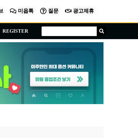
브
미옵톡
질문
광고제휴
Search
Search
REGISTER