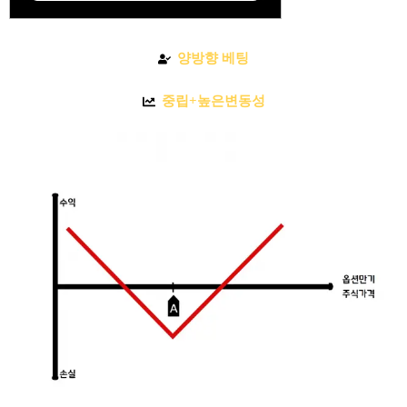
양방향 베팅
중립+높은변동성