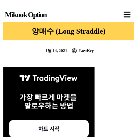
콘
Mikook Option
텐
츠
양매수 (Long Straddle)
로
건
1월 14, 2021
LowKey
너
뛰
기