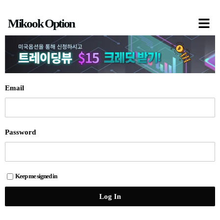
콘
Mikook Option
텐
츠
로
건
너
Email
뛰
기
Password
Keep me signed in