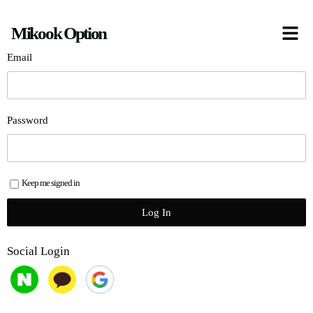
콘
Mikook Option
텐
츠
Email
로
건
너
Password
뛰
기
Keep me signed in
Social Login