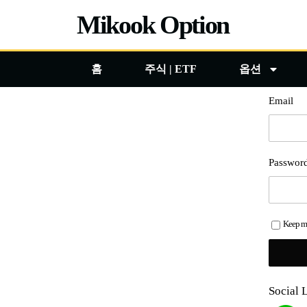
콘
Mikook Option
텐
츠
홈
주식 | ETF
옵션
로
건
Email
너
뛰
기
Passwor
Keep me
Social 